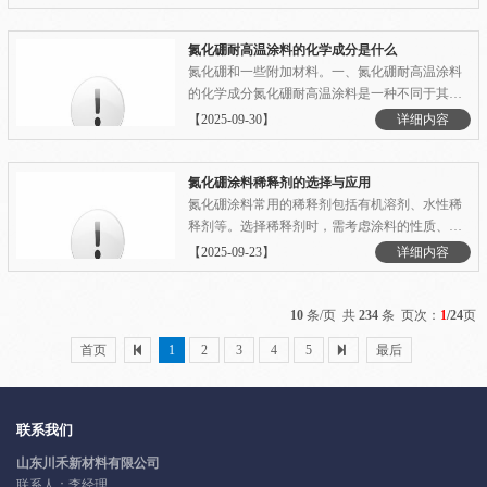
稀释与涂抹：对于新流槽，建议使用1：4的稀释
比例，将氮化硼涂料均匀地刷在槽壁或炉壁上。
涂层厚度控制在约23微米。对于老流槽，稀释比
氮化硼耐高温涂料的化学成分是什么
例调整为1:6，涂层厚.........
氮化硼和一些附加材料。一、氮化硼耐高温涂料
的化学成分氮化硼耐高温涂料是一种不同于其他
涂料的高科技产品，主要成分为氮化硼和一些附
【2025-09-30】
详细内容
加材料。氮化硼是一种优良的高温材料，它在高
温下具有良好的硬度、热稳定性、耐腐蚀性和抗
磨损性能。而附加材料则可用于增强涂料的附着
氮化硼涂料稀释剂的选择与应用
力和耐久性，如添加.........
氮化硼涂料常用的稀释剂包括有机溶剂、水性稀
释剂等。选择稀释剂时，需考虑涂料的性质、施
工环境和使用要求。正确使用稀释剂可以提高氮
【2025-09-23】
详细内容
化硼涂料的涂装效果和产品质量。一、氮化硼涂
料稀释剂的选择原则在选择氮化硼涂料的稀释剂
时，需要遵循以下原则：1. 相容性原则：稀释剂
10
条/页 共
234
条 页次：
1
/24
页
应与氮化硼涂料具有.........
首页
1
2
3
4
5
最后
联系我们
山东川禾新材料有限公司
联系人：李经理