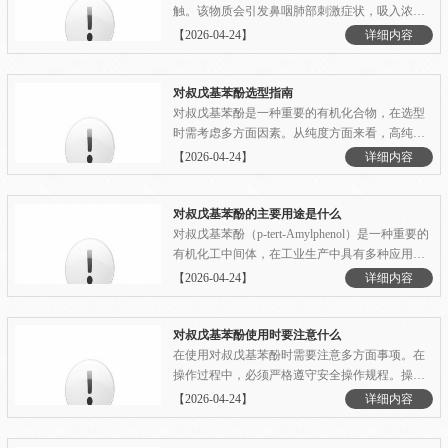
触。该物质会引发鼻咽肺部刺激症状，吸入浓度
超过10%可能导致皮肤刺激、红肿和皮疹等炎症
【2026-04-24】
详细内容
反应。据估计，一个体重68公斤的成人摄入8盎司
的邻叔丁基苯酚可能致命。长时间接触可能导致
皮肤溃疡、肤色改变和肝损伤。动物实验表明，
对叔戊基苯酚选型指南
高剂量的邻叔丁基苯酚.........
对叔戊基苯酚是一种重要的有机化合物，在选型
时需考虑多方面因素。从纯度方面来看，高纯度
的对叔戊基苯酚杂质少，能更好地满足对产品质
【2026-04-24】
详细内容
量要求较高的应用场景，如在精细化工合成中，
高纯度产品可减少副反应，提高反应产率和产品
质量；而对于一些对纯度要求不是特别苛刻的场
对叔戊基苯酚的主要用途是什么
合，适当降低纯度要.........
对叔戊基苯酚（p-tert-Amylphenol）是一种重要的
有机化工中间体，在工业生产中具有多种应用：
抗氧化剂： 作为橡胶、塑料等高分子材料的抗氧
【2026-04-24】
详细内容
剂，能有效延缓材料老化 用于润滑油和燃料油中
防止氧化变质 表面活性剂原料： 生产非离子型表
面活性剂的中间体 用于合成洗涤剂、乳化剂等产
对叔戊基苯酚使用时要注意什么
品 .........
在使用对叔戊基苯酚时需要注意多方面事项。在
操作过程中，必须严格遵守安全操作规程。操作
人员应佩戴合适的个人防护装备，如化学防护手
【2026-04-24】
详细内容
套，防止皮肤直接接触对叔戊基苯酚，避免引起
皮肤过敏或灼伤。同时要佩戴防护眼镜和防毒面