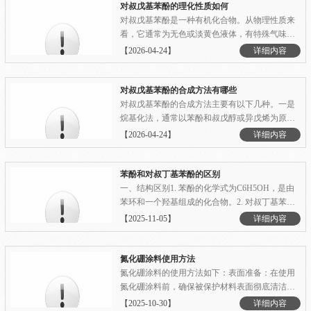
具，以防止其蒸汽或粉尘对眼睛和呼吸道造成刺
对叔戊基苯酚的理化性质如何
激和伤害。工作场所.........
对叔戊基苯酚是一种有机化合物。从物理性质来
看，它通常为无色或淡黄色液体，有特殊气味。
其沸点约233，熔点约9，相对密度约0.975 。它不
【2026-04-24】
详细内容
溶于水，但能溶于乙醇、乙醚等多数有机溶剂。
从化学性质方面，对叔戊基苯酚具有酚类化合物
的典型性质。它的酚羟基使得它具有一定的酸
对叔戊基苯酚的合成方法有哪些
性，能与氢氧化钠等.........
对叔戊基苯酚的合成方法主要有以下几种。一是
烷基化法，通常以苯酚和叔戊醇或异戊烯为原
料，在催化剂作用下进行烷基化反应。常用的催
【2026-04-24】
详细内容
化剂有酸性离子交换树脂、固体超强酸等。这种
方法具有反应条件温和、选择性较高的优点。二
是傅 - 克反应法，以苯酚和叔戊基卤化物为原
苯酚和对叔丁基苯酚的区别
料，在路易斯酸催化剂如.........
一、结构区别1. 苯酚的化学式为C6H5OH，是由
苯环和一个羟基组成的化合物。2. 对叔丁基苯酚
的化学式为C10H14O，是由苯环上的一个叔丁基
【2025-11-05】
详细内容
基团和一个羟基组成的化合物。二、物理性质区
别1. 苯酚为色less或淡黄色的油状液体，有独特的
刺激性气味。2. 对叔丁基苯酚为白色晶体，无
氮化硼涂料使用方法
臭。三、化学性质区.........
氮化硼涂料的使用方法如下：表面准备：在使用
氮化硼涂料前，确保被保护材料表面彻底清洁。
清洗表面并冲洗干净，为后续的喷涂做好准备。
【2025-10-30】
详细内容