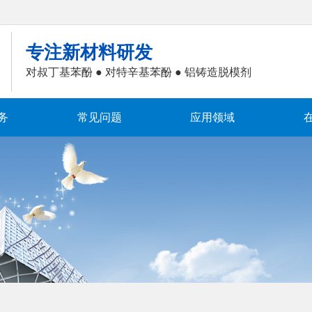
专注新材料研发
对叔丁基苯酚 ● 对特辛基苯酚 ● 铝铸造脱模剂
务
常见问题
应用领域