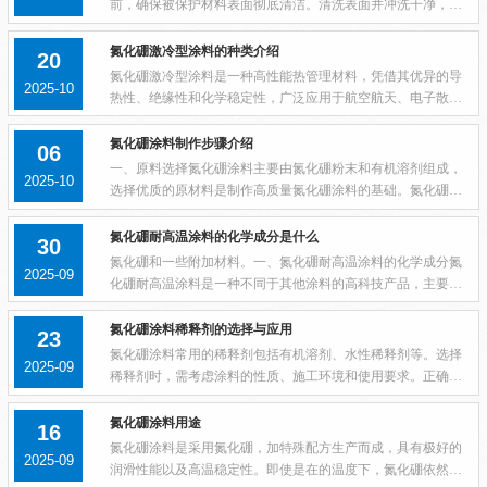
前，确保被保护材料表面彻底清洁。清洗表面并冲洗干净，为
后续的喷涂做好准备。稀释与涂抹：对于新流槽，建议使用1：
4的稀释比例，将氮化硼涂料均匀地刷在槽壁...
氮化硼激冷型涂料的种类介绍
20
氮化硼激冷型涂料是一种高性能热管理材料，凭借其优异的导
2025-10
热性、绝缘性和化学稳定性，广泛应用于航空航天、电子散
热、金属铸造等领域。根据成分和性能差异，氮化硼激冷型涂
料可分为以下几类：一、纯氮化硼涂料纯氮化...
氮化硼涂料制作步骤介绍
06
一、原料选择氮化硼涂料主要由氮化硼粉末和有机溶剂组成，
2025-10
选择优质的原材料是制作高质量氮化硼涂料的基础。氮化硼粉
末应该要具有高纯度、小颗粒度、均匀分布等特性，而有机溶
剂则需要挥发性好、稳定性强、不会影响涂...
氮化硼耐高温涂料的化学成分是什么
30
氮化硼和一些附加材料。一、氮化硼耐高温涂料的化学成分氮
2025-09
化硼耐高温涂料是一种不同于其他涂料的高科技产品，主要成
分为氮化硼和一些附加材料。氮化硼是一种优良的高温材料，
它在高温下具有良好的硬度、热稳定性、耐...
氮化硼涂料稀释剂的选择与应用
23
氮化硼涂料常用的稀释剂包括有机溶剂、水性稀释剂等。选择
2025-09
稀释剂时，需考虑涂料的性质、施工环境和使用要求。正确使
用稀释剂可以提高氮化硼涂料的涂装效果和产品质量。一、氮
化硼涂料稀释剂的选择原则在选择氮化硼涂...
氮化硼涂料用途
16
氮化硼涂料是采用氮化硼，加特殊配方生产而成，具有极好的
2025-09
润滑性能以及高温稳定性。即使是在的温度下，氮化硼依然能