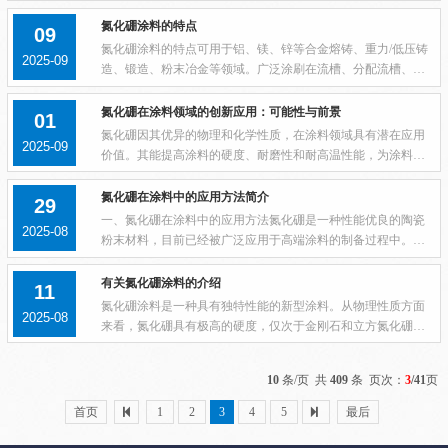
保持其润滑性和惰性。常应用于铸造、冲压、锻造和粉末冶金
等领域。在金属熔融和金属成形操作过程中...
氮化硼涂料的特点
09
氮化硼涂料的特点可用于铝、镁、锌等合金熔铸、重力/低压铸
2025-09
造、锻造、粉末冶金等领域。广泛涂刷在流槽、分配流槽、铸
造台内衬、过滤箱、转接板、铸轧嘴子料、撇渣器、浇包等材
料表面，保护模具抗腐蚀延长耐火材料使用...
氮化硼在涂料领域的创新应用：可能性与前景
01
氮化硼因其优异的物理和化学性质，在涂料领域具有潜在应用
2025-09
价值。其能提高涂料的硬度、耐磨性和耐高温性能，为涂料行
业带来新的发展机遇。一、氮化硼的基本特性氮化硼是一种具
有独特物理化学性质的化合物，其晶体结构...
氮化硼在涂料中的应用方法简介
29
一、氮化硼在涂料中的应用方法氮化硼是一种性能优良的陶瓷
2025-08
粉末材料，目前已经被广泛应用于高端涂料的制备过程中。将
氮化硼加到涂料中主要有以下两种方法：1.直接加入法。将氮化
硼粉末直接加入到涂料中，经过搅拌、混...
有关氮化硼涂料的介绍
11
氮化硼涂料是一种具有独特性能的新型涂料。从物理性质方面
2025-08
来看，氮化硼具有极高的硬度，仅次于金刚石和立方氮化硼，
这使得氮化硼涂料能够在表面形成坚硬的防护层，有效抵御各
种磨损、摩擦和刮擦，延长被涂覆物体的使...
10
条/页 共
409
条 页次：
3
/41
页
首页
1
2
3
4
5
最后