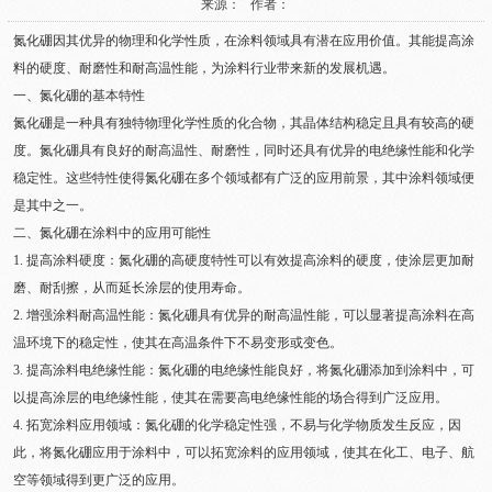
来源： 作者：
氮化硼因其优异的物理和化学性质，在涂料领域具有潜在应用价值。其能提高涂
料的硬度、耐磨性和耐高温性能，为涂料行业带来新的发展机遇。
一、氮化硼的基本特性
氮化硼是一种具有独特物理化学性质的化合物，其晶体结构稳定且具有较高的硬
度。氮化硼具有良好的耐高温性、耐磨性，同时还具有优异的电绝缘性能和化学
稳定性。这些特性使得氮化硼在多个领域都有广泛的应用前景，其中涂料领域便
是其中之一。
二、氮化硼在涂料中的应用可能性
1. 提高涂料硬度：氮化硼的高硬度特性可以有效提高涂料的硬度，使涂层更加耐
磨、耐刮擦，从而延长涂层的使用寿命。
2. 增强涂料耐高温性能：氮化硼具有优异的耐高温性能，可以显著提高涂料在高
温环境下的稳定性，使其在高温条件下不易变形或变色。
3. 提高涂料电绝缘性能：氮化硼的电绝缘性能良好，将氮化硼添加到涂料中，可
以提高涂层的电绝缘性能，使其在需要高电绝缘性能的场合得到广泛应用。
4. 拓宽涂料应用领域：氮化硼的化学稳定性强，不易与化学物质发生反应，因
此，将氮化硼应用于涂料中，可以拓宽涂料的应用领域，使其在化工、电子、航
空等领域得到更广泛的应用。