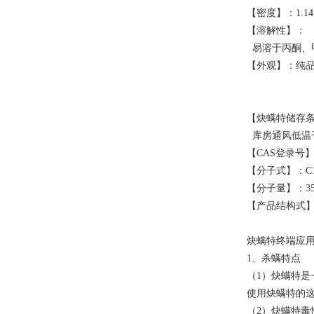
【密度】：1.14
【溶解性】：
易溶于丙酮、甲
【外观】：纯
【炔螨特储存
库房通风低温
【CAS登录号】：2
【分子式】：C19
【分子量】：350
【产品结构式
炔螨特终端应
1、杀螨特点
（1）炔螨特
使用炔螨特的这
（2）炔螨特毒