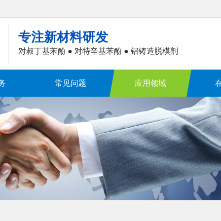
专注新材料研发
对叔丁基苯酚 ● 对特辛基苯酚 ● 铝铸造脱模剂
务
常见问题
应用领域