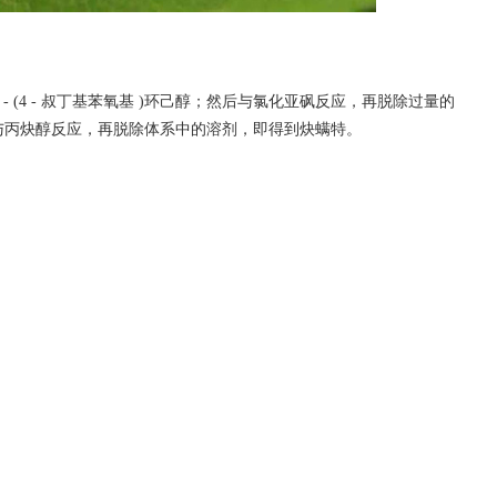
(4 - 叔丁基苯氧基 )环己醇；然后与氯化亚砜反应，再脱除过量的
条件下与丙炔醇反应，再脱除体系中的溶剂，即得到炔螨特。