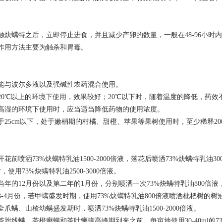
触炔螨特之后，立即停止进食，并且减少产卵的数量，一般在48-96小时
作用方法主要为触杀和胃毒。
不能与波尔多液以及强碱性农药混合使用。
20℃以上的环境下使用，效果较好；20℃以下时，随着温度的降低，药效
、高湿的环境下使用时，应当适当降低药物的使用浓度。
于25cm以下，处于嫩梢期的柑橘、甜橙、苹果等果树使用时，至少稀释20
花前喷洒73%炔螨特乳油1500-2000倍液，落花后喷洒73%炔螨特乳油3
使用73%炔螨特乳油2500-3000倍液。
当年的12月份以及第二年的1月份，分别喷洒一次73%炔螨特乳油800倍
3-4月份，若甲螨盛发时期，使用73%炔螨特乳油800倍液喷洒枇杷树的树
爪螨、山楂幼螨盛发期时，喷洒73%炔螨特乳油1500-2000倍液。
茶跗线螨、茶橙瘿螨和茶叶瘿螨高峰期到来之前，每亩地使用30-40ml的73%