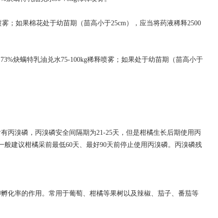
释喷雾；如果棉花处于幼苗期（苗高小于25cm），应当将药液稀释2500
3%炔螨特乳油兑水75-100kg稀释喷雾；如果处于幼苗期（苗高小于
丙溴磷，丙溴磷安全间隔期为21-25天，但是柑橘生长后期使用丙
般建议柑橘采前最低60天、最好90天前停止使用丙溴磷。丙溴磷残
卵孵化率的作用。常用于葡萄、柑橘等果树以及辣椒、茄子、番茄等