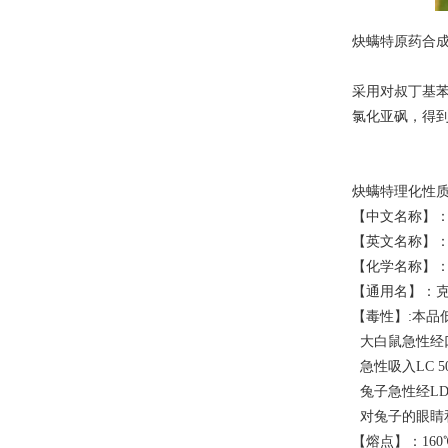
炔螨特原药合
采用对叔丁基苯
氯化亚砜，得到
炔螨特理化性
【中文名称】
【英文名称】：Pro
【化学名称】： 
【通用名】：克
【毒性】:本品
大白鼠急性经口LD
急性吸入LC 50 
兔子急性经LD 50
对兔子的眼睛
【熔点】：160