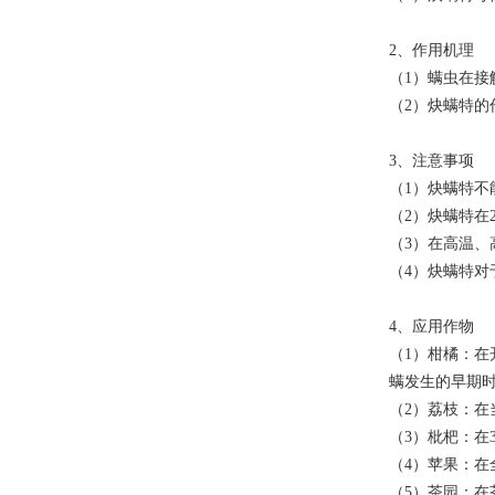
2、作用机理
（1）螨虫在接
（2）炔螨特的
3、注意事项
（1）炔螨特
（2）炔螨特在
（3）在高温
（4）炔螨特对
4、应用作物
（1）柑橘：在开
螨发生的早期时，
（2）荔枝：在
（3）枇杷：在
（4）苹果：在全
（5）茶园：在