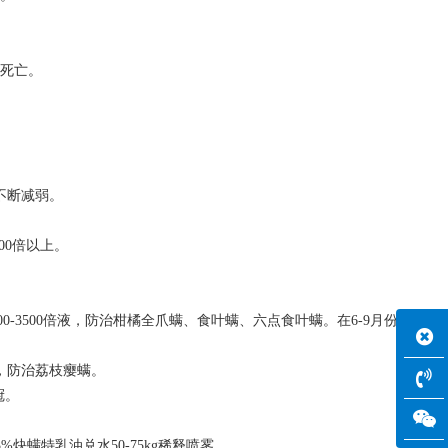
内死亡。
不断减弱。
00倍以上。
000-3500倍液，防治柑橘全爪螨、食叶螨、六点食叶螨。在6-9月份锈
液，防治荔枝瘿螨。
冠。
炔螨特乳油兑水50-75kg稀释喷雾。