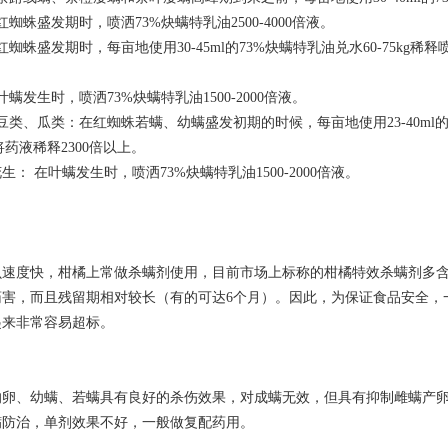
蜘蛛盛发期时，喷洒73%炔螨特乳油2500-4000倍液。
蜘蛛盛发期时，每亩地使用30-45ml的73%炔螨特乳油兑水60-75kg稀
螨发生时，喷洒73%炔螨特乳油1500-2000倍液。
豆类、瓜类：在红蜘蛛若螨、幼螨盛发初期的时候，每亩地使用23-40ml的7
将药液稀释2300倍以上。
生： 在叶螨发生时，喷洒73%炔螨特乳油1500-2000倍液。
速度快，柑橘上常做杀螨剂使用，目前市场上标称的柑橘特效杀螨剂多含有
害，而且残留期相对较长（有的可达6个月）。因此，为保证食品安全，一
起来非常容易超标。
的卵、幼螨、若螨具有良好的杀伤效果，对成螨无效，但具有抑制雌螨产
螨防治，单剂效果不好，一般做复配药用。