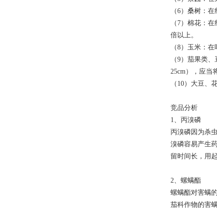
（6）桑树：在红
（7）棉花：在红
倍以上。
（8）玉米：在叶
（9）茄果类、
25cm），应当
（10）大豆、花
竞品分析
1、丙溴磷
丙溴磷因为杀虫
溴磷容易产生药
留时间长，用
2、螺螨酯
螺螨酯对害螨
茄科作物的害