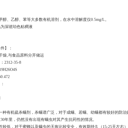
醇、乙醇、苯等大多数有机溶剂，在水中溶解度仅0.5mg/L。
品为深琥珀色粘稠液
条件】：
干燥,与食品原料分开储运
312-35-8
H26O4S
.472
】：
用
是一种有机硫杀螨剂，杀螨谱广泛，对于成螨、若螨、幼螨都有较好的防治
30年里，仍然没有出现有螨虫对其产生抗药性的情况。
性较低，对于蜜蜂以及螨虫的天敌比较安全，有效期持久（15-25天左右