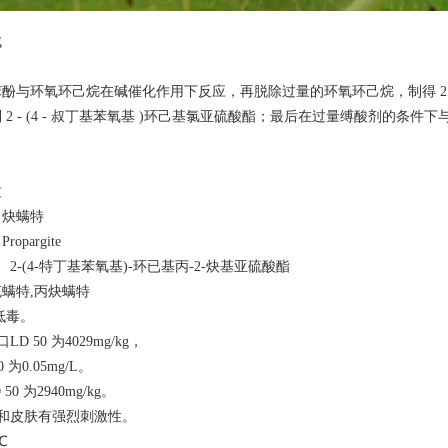
成
酚与环氧环己烷在碱催化作用下反应，再脱除过量的环氧环己烷，制得 2 - 
 2 - (4 - 叔丁基苯氧基 )环己基氯亚硫酸酯；最后在过量缚酸剂的
质
：炔螨特
pargite
2-(4-特丁基苯氧基)-环已基丙-2-炔基亚硫酸酯
螨特,丙炔螨特
低毒。
 50 为4029mg/kg，
为0.05mg/L。
 为2940mg/kg。
和皮肤有强烈刺激性。
℃