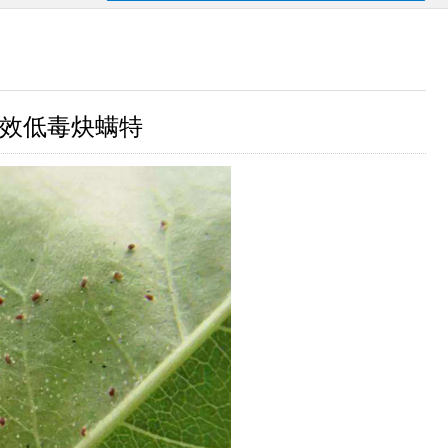
效低毒炔螨特